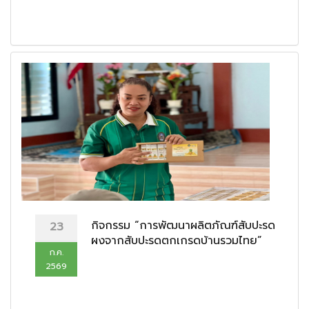
กิจกรรม “การพัฒนาผลิตภัณฑ์สับปะรด
23
ผงจากสับปะรดตกเกรดบ้านรวมไทย”
ก.ค.
2569