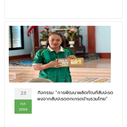
กิจกรรม “การพัฒนาผลิตภัณฑ์สับปะรด
23
ผงจากสับปะรดตกเกรดบ้านรวมไทย”
ก.ค.
2569