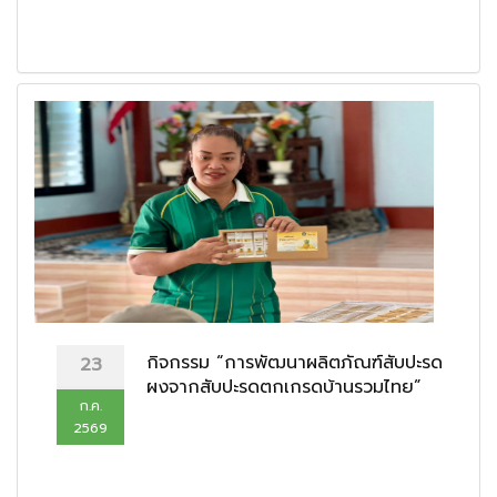
กิจกรรม “การพัฒนาผลิตภัณฑ์สับปะรด
23
ผงจากสับปะรดตกเกรดบ้านรวมไทย”
ก.ค.
2569