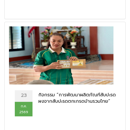
กิจกรรม “การพัฒนาผลิตภัณฑ์สับปะรด
23
ผงจากสับปะรดตกเกรดบ้านรวมไทย”
ก.ค.
2569