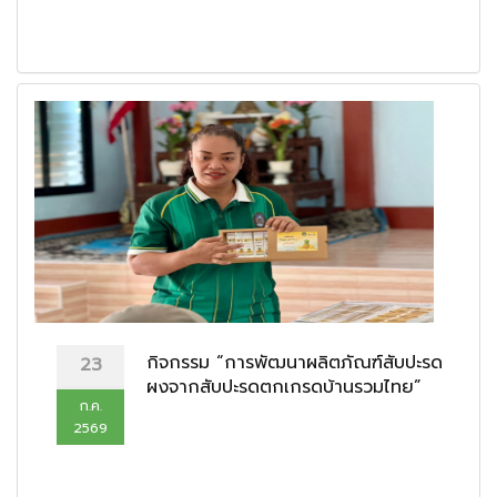
กิจกรรม “การพัฒนาผลิตภัณฑ์สับปะรด
23
ผงจากสับปะรดตกเกรดบ้านรวมไทย”
ก.ค.
2569